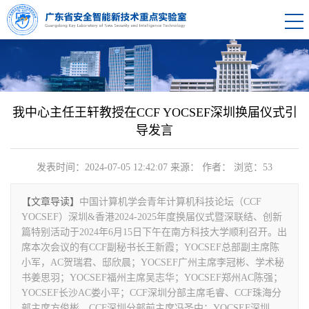
我中心主任王轩教授在CCF YOCSEF深圳换届仪式引
导发言
发表时间：2024-07-05 12:42:07
来源：
作者：
浏览：
53
【文章导读】
中国计算机学会青年计算机科技论坛（CCF
YOCSEF）深圳&香港2024-2025年度换届仪式暨深联结、创新
篇特别活动于2024年6月15日下午在南方科技大学顺利召开。出
席本次会议的有CCF副秘书长王新霞；YOCSEF总部副主席陈
小军，AC贺瑞君、邸欣晨；YOCSEF广州主席李冠彬、学术秘
书姜思羽；YOCSEF福州主席吴志华；YOCSEF郑州AC陈强；
YOCSEF长沙AC娄小平；CCF深圳分部主席毛睿、CCF珠海分
部主席方俊彬、CCF深圳分部前主席冯圣中；YOCSEF深圳...