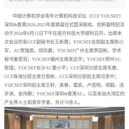
中国计算机学会青年计算机科技论坛（CCF YOCSEF）
深圳&香港2024-2025年度换届仪式暨深联结、创新篇特别活
动于2024年6月15日下午在南方科技大学顺利召开。出席本
次会议的有CCF副秘书长王新霞；YOCSEF总部副主席陈小
军，AC贺瑞君、邸欣晨；YOCSEF广州主席李冠彬、学术
秘书姜思羽；YOCSEF福州主席吴志华；YOCSEF郑州AC
陈强；YOCSEF长沙AC娄小平；CCF深圳分部主席毛睿、
CCF珠海分部主席方俊彬、CCF深圳分部前主席冯圣中；
YOCSEF深圳前主席王轩、袁春、雷凯、卢昱明、郑毅、汤
步洲、张伟鹏；YOCSEF深圳&香港AC，以及来自大湾区的
产业界人士和青年学者，共计70余人。