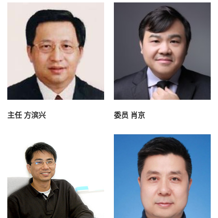
主任 方滨兴
委员 肖京