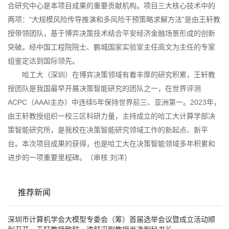
合研究中心是本项目成果的重要贡献机构。项目三大核心技术中的
两项：“大规模风险传导推演和多风险干预策略求解方法”是由王轩教
授带领团队，基于博弈决策技术结合平安经济金融场景形成的创新
突破。经中国工程院院士、鹏城国家实验室主任高文为主任的专家
组鉴定达到国际领先。
哈工大（深圳）在博弈决策领域有着丰厚的研究积累，王轩教
授团队是我国最早开展决策智能研究的团队之一，在世界评测
ACPC
（
AAAI
主办）中连续
5
年保持世界前三、亚洲第一。
2023
年，
由王轩教授组织一校三区科研力量，主持成立的哈工大计算学部决
策智能研究所，是我校在决策智能研究领域工作的新起点、新平
台。本次项目成果的获得，也是哈工大在决策智能领域多年积累和
进步的一项重要里程碑。（审核 刘洋）
推荐新闻
深圳市计算机学会大模型专委会（筹）首届选举会议暨成立活动顺