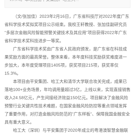
（文
/
张加佳）
2023
年
2
月
16
日，广东省科技厅对
2022
年度广东
省科学技术奖拟奖项目公示结束。我校王轩教授、张加佳副研究员
“
多层次金融风险智能预警关键技术及其应用
”
项目获得
2022
年广东
省科学技术奖科技进步一等奖。
广东省科学技术奖由广东省人民政府颁发，是广东省在科技成
果奖励方面的最高荣誉。整体来看，本年度科技奖励获奖难度进一
步加大，本年度受理项目
1405
项，获奖项目
215
项，获奖率仅
15.3%
。
本项目由平安集团、哈工大和清华大学联合攻关完成，成果已
落地
100+
业务场景，年均调用量超过
3
亿，上线以来，实现直接销售
收入
24.58
亿元，产生间接经济效益
150
亿元。项目解决了金融风险
预警行业关键共性技术难题，在国家金融风险防控等重点领域发挥
了重要作用，对打造金融风险防范的
“
广东样板
“
、保障我国金融安全
具有重大意义。
哈工大（深圳）与平安集团于
2020
年成立的粤港澳智慧金融联