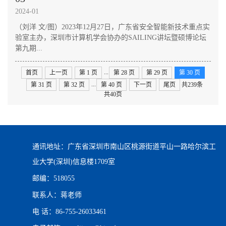
2024-01
​（刘洋 文/图）2023年12月27日，广东省安全智能新技术重点实
验室主办，深圳市计算机学会协办的SAILING讲坛暨硕博论坛
第九期...
...
首页
上一页
第 1 页
第 28 页
第 29 页
第 30 页
...
第 31 页
第 32 页
第 40 页
下一页
尾页
共239条
共40页
通讯地址：广东省深圳市南山区桃源街道平山一路哈尔滨工
业大学(深圳)信息楼1709室
邮编：518055
联系人：蒋老师
电 话：86-755-26033461