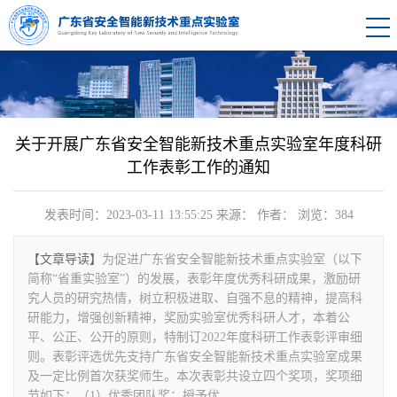
关于开展广东省安全智能新技术重点实验室年度科研
工作表彰工作的通知
发表时间：2023-03-11 13:55:25
来源：
作者：
浏览：
384
【文章导读】
为促进广东省安全智能新技术重点实验室（以下
简称“省重实验室”）的发展，表彰年度优秀科研成果，激励研
究人员的研究热情，树立积极进取、自强不息的精神，提高科
研能力，增强创新精神，奖励实验室优秀科研人才，本着公
平、公正、公开的原则，特制订2022年度科研工作表彰评审细
则。表彰评选优先支持广东省安全智能新技术重点实验室成果
及一定比例首次获奖师生。本次表彰共设立四个奖项，奖项细
节如下：（1）优秀团队奖：授予优...